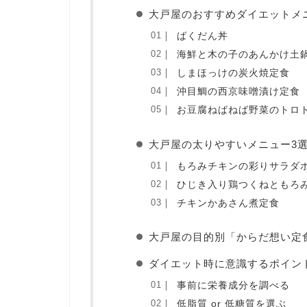
大戸屋のおすすめダイエットメ
ばくだん丼
海鮮と⽊の⼦のあんかけ⼟
しまほっけの炭火焼定食
沖目鯛の西京味噌漬け定食
お豆腐ねばねば野菜のトロ
大戸屋の太りやすいメニュー3
もろみチキンの彩りサラダ
ひじき入り鶏つくねともろ
チキンかあさん煮定食
大戸屋の目的別「からだ想い定
ダイエット時に意識するポイン
事前に栄養成分を調べる
低脂質 or 低糖質を選ぶ