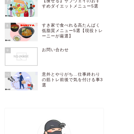
【痩せる】サブウェイのおす
7
すめダイエットメニュー5選
すき家で食べれる高たんぱく
8
低脂質メニュー5選【現役トレ
ーニーが厳選】
お問い合わせ
9
意外とやりがち…仕事終わり
10
の筋トレ前後で気を付ける事3
選