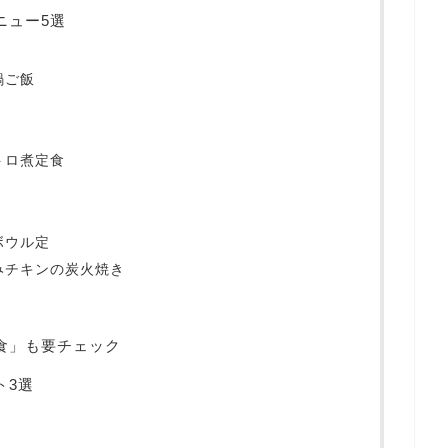
ニュー5選
鍋ご飯
トロ煮定食
選
ボウル定
みチキンの炭火焼き
食」も要チェック
ト3選