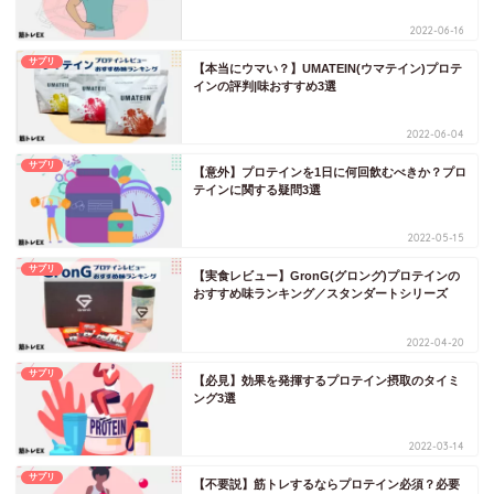
2022-06-16
サプリ
【本当にウマい？】UMATEIN(ウマテイン)プロテ
インの評判|味おすすめ3選
2022-06-04
サプリ
【意外】プロテインを1日に何回飲むべきか？プロ
テインに関する疑問3選
2022-05-15
サプリ
【実食レビュー】GronG(グロング)プロテインの
おすすめ味ランキング／スタンダートシリーズ
2022-04-20
サプリ
【必見】効果を発揮するプロテイン摂取のタイミ
ング3選
2022-03-14
サプリ
【不要説】筋トレするならプロテイン必須？必要