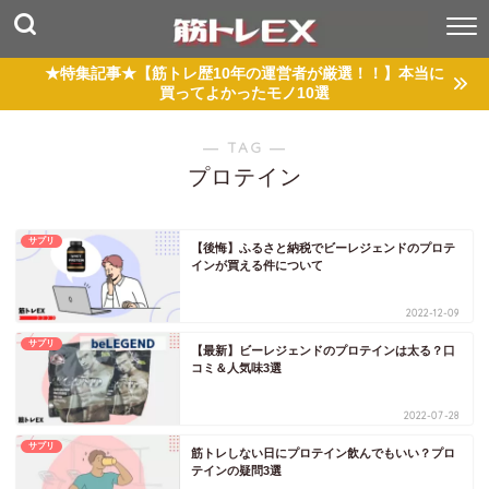
★特集記事★【筋トレ歴10年の運営者が厳選！！】本当に
買ってよかったモノ10選
― TAG ―
プロテイン
サプリ
【後悔】ふるさと納税でビーレジェンドのプロテ
インが買える件について
2022-12-09
サプリ
【最新】ビーレジェンドのプロテインは太る？口
コミ＆人気味3選
2022-07-28
サプリ
筋トレしない日にプロテイン飲んでもいい？プロ
テインの疑問3選