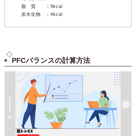
脂 質 ：9kcal
炭水化物 ：4kcal
PFCバランスの計算方法