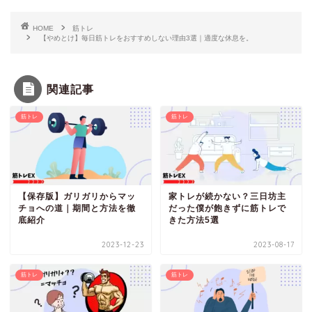
HOME
筋トレ
【やめとけ】毎日筋トレをおすすめしない理由3選｜適度な休息を。
関連記事
筋トレ
筋トレ
【保存版】ガリガリからマッ
家トレが続かない？三日坊主
チョへの道｜期間と方法を徹
だった僕が飽きずに筋トレで
底紹介
きた方法5選
2023-12-23
2023-08-17
筋トレ
筋トレ