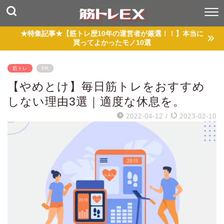
★特集記事★【筋トレ歴10年の運営者が厳選！！】本当に
買ってよかったモノ10選
筋トレ
PR
【やめとけ】毎日筋トレをおすすめ
しない理由3選｜適度な休息を。
2022-04-12
/
2023-02-10