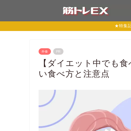
★特集
外食
PR
【ダイエット中でも食
い食べ方と注意点