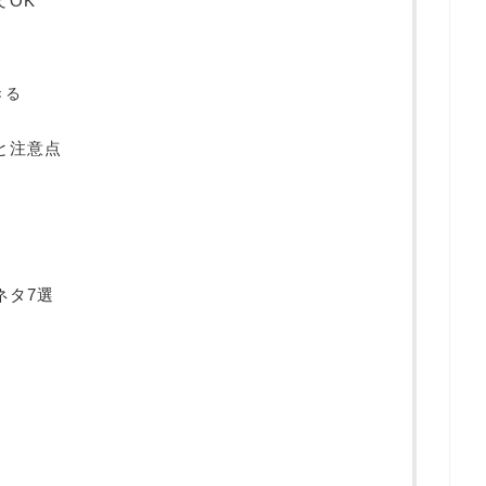
てOK
きる
と注意点
ネタ7選