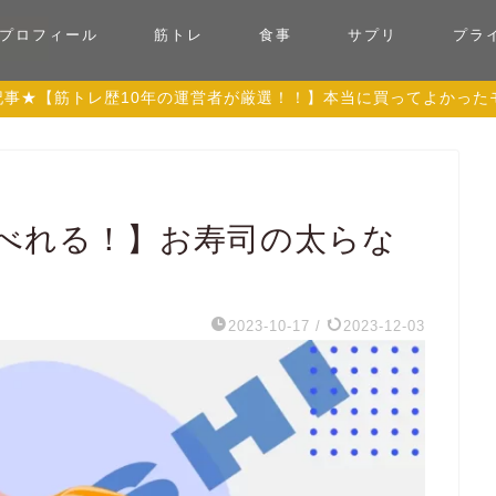
プロフィール
筋トレ
食事
サプリ
プラ
記事★【筋トレ歴10年の運営者が厳選！！】本当に買ってよかったモ
べれる！】お寿司の太らな
2023-10-17
/
2023-12-03