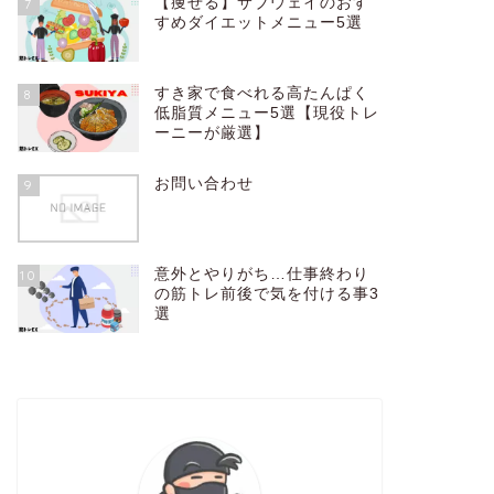
【痩せる】サブウェイのおす
7
すめダイエットメニュー5選
すき家で食べれる高たんぱく
8
低脂質メニュー5選【現役トレ
ーニーが厳選】
お問い合わせ
9
意外とやりがち…仕事終わり
10
の筋トレ前後で気を付ける事3
選