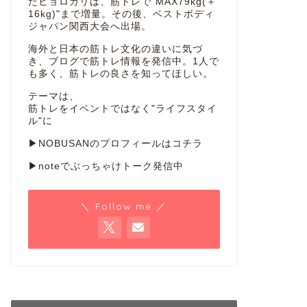
たヒョロガリは、筋トレで"MAX79kg(＋
キング！肩幅
16kg)"まで増量。その後、ベストボディ
ジャパン関西大会へ出場。
マッチョに合う枕が欲
い… 筋トレを長年や
海外と日本の筋トレ文化の違いに気づ
の …
き、ブログで筋トレ情報を発信中。1人で
も多く、筋トレの良さを知ってほしい。
テーマは、
筋トレをイベントではなく"ライフスタイ
ル"に
next
▶NOBUSANのプロフィールはコチラ
▶noteでぶっちゃけトーク発信中
＼ Follow me ／