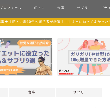
プロフィール
筋トレ
食事
サプリ
プラ
記事★【筋トレ歴10年の運営者が厳選！！】本当に買ってよかったモ
食事
サプリ