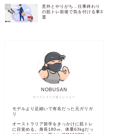
意外とやりがち…仕事終わり
10
の筋トレ前後で気を付ける事3
筋トレ
【保存版】ガ
選
期間と方法を
ガリガリ体型から抜け出
どれくらいかな？ ガリ
筋トレ
【筋トレして
3選と熟睡の
NOBUSAN
筋トレ始めてから枕が
よ…泣 肩幅があるせい
オーストラリア産トレーニー
モデルより足細いで有名だった元ガリガ
リ
オーストラリア留学をきっかけに筋トレ
に目覚める。身長180㎝、体重63kgだっ
筋トレ
【徹底比較】