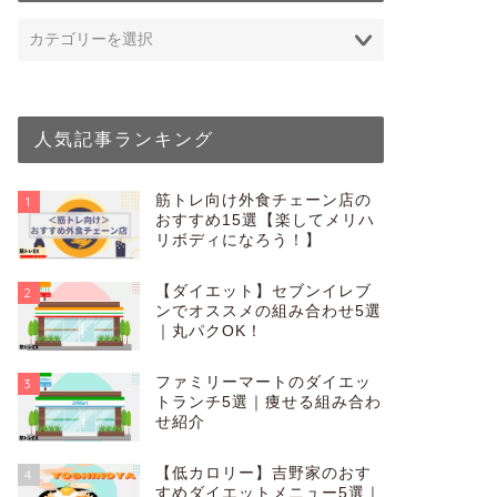
こんにちは、nobus
人はいないであろうゴ
人 …
人気記事ランキング
筋トレ
【効率悪い】
ない理由5選
筋トレ向け外食チェーン店の
1
おすすめ15選【楽してメリハ
NOBUSAN 筋トレ
リボディになろう！】
問にお答えします。 本
【ダイエット】セブンイレブ
2
ンでオススメの組み合わせ5選
｜丸パクOK！
ファミリーマートのダイエッ
3
筋トレ
ガリガリは一
トランチ5選｜痩せる組み合わ
意味ないと言
せ紹介
ガリガリが筋トレして
【低カロリー】吉野家のおす
リガリの人が筋トレを
4
すめダイエットメニュー5選｜