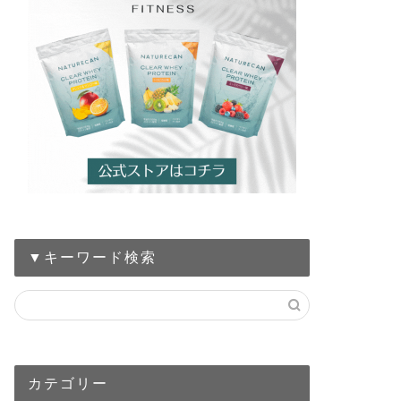
筋トレ
チョコザップ
レしてきたマ
こんにちは、筋トレEX運
ているチョコザップで
オススメ
【筋トレ歴1
かったアイテム
こんにちは！筋トレ歴10
▼キーワード検索
系のアイテムで「買っ
ます …
筋トレ
ゴールドジム
カテゴリー
い？筋トレ歴