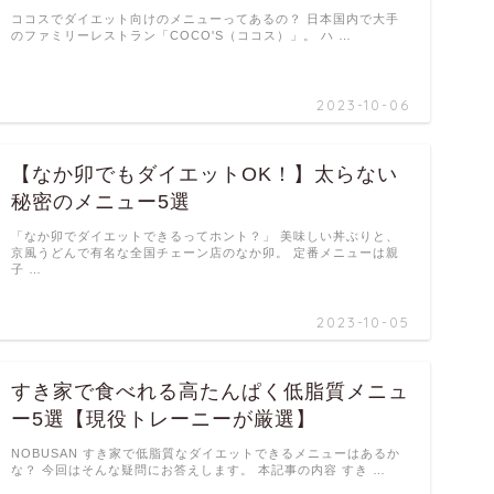
ココスでダイエット向けのメニューってあるの？ 日本国内で大手
のファミリーレストラン「COCO'S（ココス）」。 ハ …
2023-10-06
【なか卯でもダイエットOK！】太らない
秘密のメニュー5選
「なか卯でダイエットできるってホント？」 美味しい丼ぶりと、
京風うどんで有名な全国チェーン店のなか卯。 定番メニューは親
子 …
2023-10-05
すき家で食べれる高たんぱく低脂質メニュ
ー5選【現役トレーニーが厳選】
NOBUSAN すき家で低脂質なダイエットできるメニューはあるか
な？ 今回はそんな疑問にお答えします。 本記事の内容 すき …