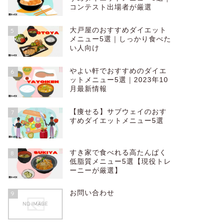
コンテスト出場者が厳選
大戸屋のおすすめダイエット
5
メニュー5選｜しっかり食べた
オススメ
い人向け
筋トレ大好き
｜エアー4Dピ
やよい軒でおすすめのダイエ
6
ットメニュー5選｜2023年10
「枕って種類が多くて
性向けの枕なんてあるの
月最新情報
【痩せる】サブウェイのおす
7
すめダイエットメニュー5選
筋トレ
筋トレするな
すき家で食べれる高たんぱく
8
に聞いてみた
低脂質メニュー5選【現役トレ
ーニーが厳選】
そろそろ筋トレを始め
迷う… 筋トレはダイ
ために欠 …
お問い合わせ
9